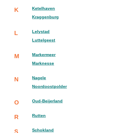
Ketelhaven
K
Kraggenburg
Lelystad
L
Luttelgeest
Markermeer
M
Marknesse
Nagele
N
Noordoostpolder
Oud-Beijerland
O
Rutten
R
Schokland
S