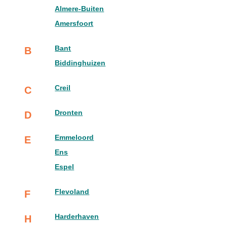
Almere-Buiten
Amersfoort
Bant
B
Biddinghuizen
Creil
C
Dronten
D
Emmeloord
E
Ens
Espel
Flevoland
F
Harderhaven
H