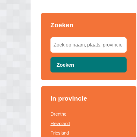
Zoeken
Zoeken
In provincie
Drenthe
Flevoland
Friesland