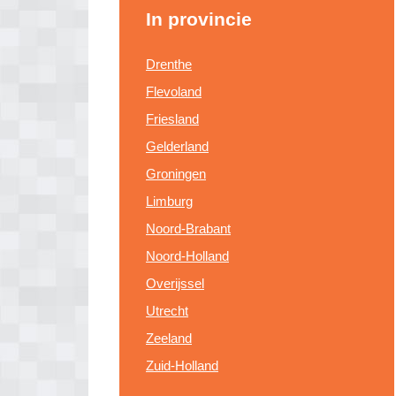
In provincie
Drenthe
Flevoland
Friesland
Gelderland
Groningen
Limburg
Noord-Brabant
Noord-Holland
Overijssel
Utrecht
Zeeland
Zuid-Holland