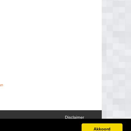
an
Disclaimer
Akkoord