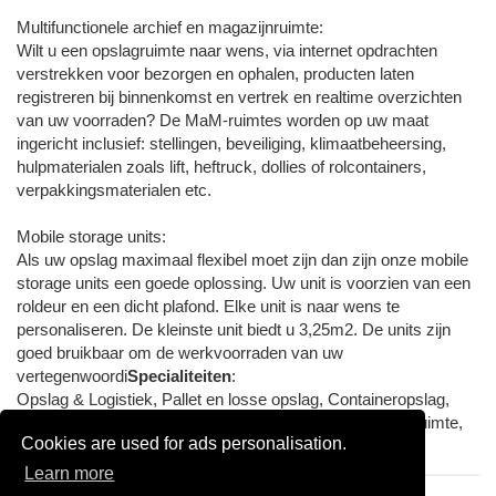
Multifunctionele archief en magazijnruimte:
Wilt u een opslagruimte naar wens, via internet opdrachten
verstrekken voor bezorgen en ophalen, producten laten
registreren bij binnenkomst en vertrek en realtime overzichten
van uw voorraden? De MaM-ruimtes worden op uw maat
ingericht inclusief: stellingen, beveiliging, klimaatbeheersing,
hulpmaterialen zoals lift, heftruck, dollies of rolcontainers,
verpakkingsmaterialen etc.
Mobile storage units:
Als uw opslag maximaal flexibel moet zijn dan zijn onze mobile
storage units een goede oplossing. Uw unit is voorzien van een
roldeur en een dicht plafond. Elke unit is naar wens te
personaliseren. De kleinste unit biedt u 3,25m2. De units zijn
goed bruikbaar om de werkvoorraden van uw
vertegenwoordi
Specialiteiten
:
Opslag & Logistiek, Pallet en losse opslag, Containeropslag,
Multifunctionele archiefruimte, Multifuncionele magazijnruimte,
Cookies are used for ads personalisation.
Mobile storage units
Learn more