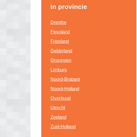
In provincie
Drenthe
Flevoland
Friesland
Gelderland
Groningen
Limburg
Noord-Brabant
Noord-Holland
Overijssel
Utrecht
Zeeland
Zuid-Holland