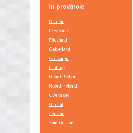
In provincie
Drenthe
Flevoland
Friesland
Gelderland
Groningen
Limburg
Noord-Brabant
Noord-Holland
Overijssel
Utrecht
Zeeland
Zuid-Holland