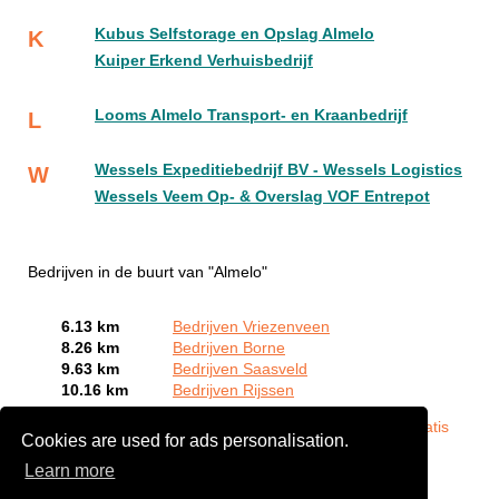
Kubus Selfstorage en Opslag Almelo
K
Kuiper Erkend Verhuisbedrijf
Looms Almelo Transport- en Kraanbedrijf
L
Wessels Expeditiebedrijf BV - Wessels Logistics
W
Wessels Veem Op- & Overslag VOF Entrepot
Bedrijven in de buurt van "Almelo"
6.13 km
Bedrijven Vriezenveen
8.26 km
Bedrijven Borne
9.63 km
Bedrijven Saasveld
10.16 km
Bedrijven Rijssen
Bent of kent u een stalling in Almelo?
Meld een bedrijf gratis
Cookies are used for ads personalisation.
aan
Learn more