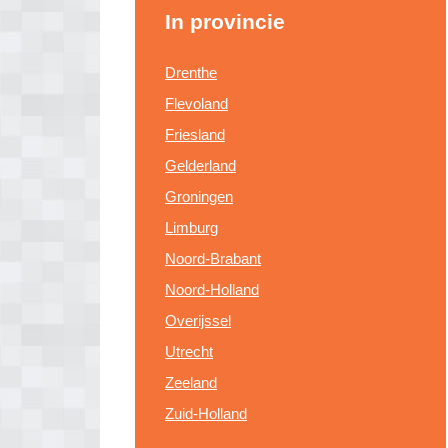
In provincie
Drenthe
Flevoland
Friesland
Gelderland
Groningen
Limburg
Noord-Brabant
Noord-Holland
Overijssel
Utrecht
Zeeland
Zuid-Holland