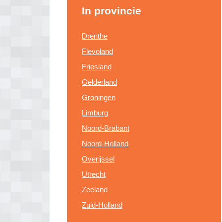
In provincie
Drenthe
Flevoland
Friesland
Gelderland
Groningen
Limburg
Noord-Brabant
Noord-Holland
Overijssel
Utrecht
Zeeland
Zuid-Holland