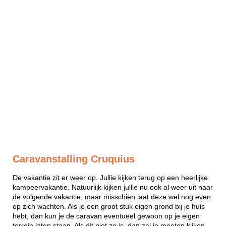
Caravanstalling Cruquius
De vakantie zit er weer op. Jullie kijken terug op een heerlijke
kampeervakantie. Natuurlijk kijken jullie nu ook al weer uit naar
de volgende vakantie, maar misschien laat deze wel nog even
op zich wachten. Als je een groot stuk eigen grond bij je huis
hebt, dan kun je de caravan eventueel gewoon op je eigen
terrein laten staan. Als dit niet zo is, dan zal je moeten kijken