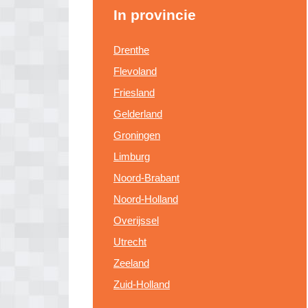
In provincie
Drenthe
Flevoland
Friesland
Gelderland
Groningen
Limburg
Noord-Brabant
Noord-Holland
Overijssel
Utrecht
Zeeland
Zuid-Holland