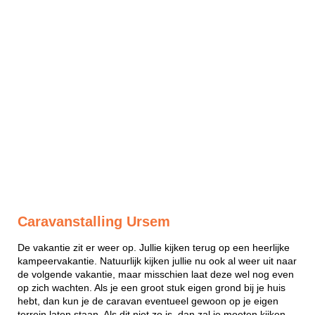
Caravanstalling Ursem
De vakantie zit er weer op. Jullie kijken terug op een heerlijke
kampeervakantie. Natuurlijk kijken jullie nu ook al weer uit naar
de volgende vakantie, maar misschien laat deze wel nog even
op zich wachten. Als je een groot stuk eigen grond bij je huis
hebt, dan kun je de caravan eventueel gewoon op je eigen
terrein laten staan. Als dit niet zo is, dan zal je moeten kijken