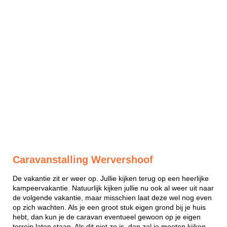
Caravanstalling Wervershoof
De vakantie zit er weer op. Jullie kijken terug op een heerlijke
kampeervakantie. Natuurlijk kijken jullie nu ook al weer uit naar
de volgende vakantie, maar misschien laat deze wel nog even
op zich wachten. Als je een groot stuk eigen grond bij je huis
hebt, dan kun je de caravan eventueel gewoon op je eigen
terrein laten staan. Als dit niet zo is, dan zal je moeten kijken